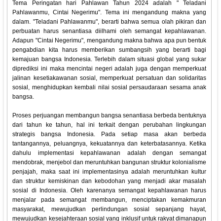
Tema Peringatan hari Pahlawan Tahun 2024 adalah " Teladani
Pahlawanmu, Cintai Negerimu". Tema ini mengandung makna yang
dalam. "Teladani Pahlawanmu", berarti bahwa semua olah pikiran dan
perbuatan harus senantiasa diilhami oleh semangat kepahlawanan.
Adapun "Cintai Negerimu", mengandung makna bahwa apa pun bentuk
pengabdian kita harus memberikan sumbangsih yang berarti bagi
kemajuan bangsa Indonesia. Terlebih dalam situasi global yang sukar
diprediksi ini maka mencintai negeri adalah juga dengan memperkuat
jalinan kesetiakawanan sosial, memperkuat persatuan dan solidaritas
sosial, menghidupkan kembali nilai sosial persaudaraan sesama anak
bangsa.
Proses perjuangan membangun bangsa senantiasa berbeda bentuknya
dari tahun ke tahun, hal ini terkait dengan perubahan lingkungan
strategis bangsa Indonesia. Pada setiap masa akan berbeda
tantangannya, peluangnya, kekuatannya dan keterbatasannya. Ketika
dahulu implementasi kepahlawanan adalah dengan semangat
mendobrak, menjebol dan meruntuhkan bangunan struktur kolonialisme
penjajah, maka saat ini implementasinya adalah meruntuhkan kultur
dan struktur kemiskinan dan kebodohan yang menjadi akar masalah
sosial di Indonesia. Oleh karenanya semangat kepahlawanan harus
menjalar pada semangat membangun, menciptakan kemakmuran
masyarakat, mewujudkan perlindungan sosial sepanjang hayat,
mewujudkan kesejahteraan sosial yang inklusif untuk rakyat dimanapun