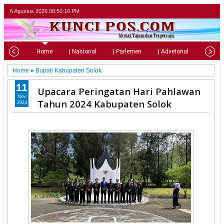
6 Agustus 2026
08:50:17 PM
Home
| Nasional
| Parlemen
| Advetorial
| Pariw
Home
»
Bupati Kabupaten Solok
11
Upacara Peringatan Hari Pahlawan
Nov
Tahun 2024 Kabupaten Solok
2024