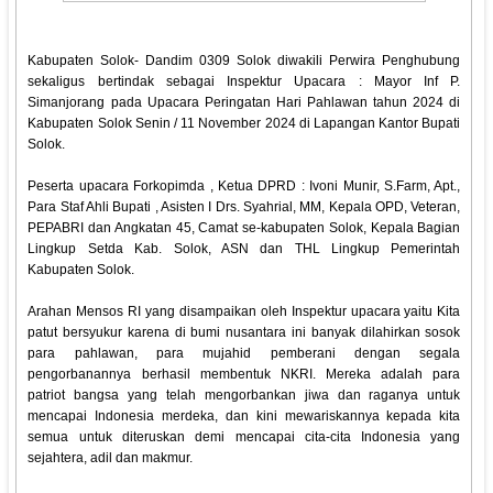
Kabupaten Solok- Dandim 0309 Solok diwakili Perwira Penghubung
sekaligus bertindak sebagai Inspektur Upacara : Mayor Inf P.
Simanjorang pada Upacara Peringatan Hari Pahlawan tahun 2024 di
Kabupaten Solok Senin / 11 November 2024 di Lapangan Kantor Bupati
Solok.
Peserta upacara Forkopimda , Ketua DPRD : Ivoni Munir, S.Farm, Apt.,
Para Staf Ahli Bupati , Asisten I Drs. Syahrial, MM, Kepala OPD, Veteran,
PEPABRI dan Angkatan 45, Camat se-kabupaten Solok, Kepala Bagian
Lingkup Setda Kab. Solok, ASN dan THL Lingkup Pemerintah
Kabupaten Solok.
Arahan Mensos RI yang disampaikan oleh Inspektur upacara yaitu Kita
patut bersyukur karena di bumi nusantara ini banyak dilahirkan sosok
para pahlawan, para mujahid pemberani dengan segala
pengorbanannya berhasil membentuk NKRI. Mereka adalah para
patriot bangsa yang telah mengorbankan jiwa dan raganya untuk
mencapai Indonesia merdeka, dan kini mewariskannya kepada kita
semua untuk diteruskan demi mencapai cita-cita Indonesia yang
sejahtera, adil dan makmur.