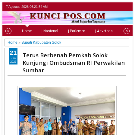
7 Agustus 2026
06:21:55 AM
Home
| Nasional
| Parlemen
| Advetorial
| Pariw
Home
»
Bupati Kabupaten Solok
21
Terus Berbenah Pemkab Solok
Jan
Kunjungi Ombudsman RI Perwakilan
2025
Sumbar