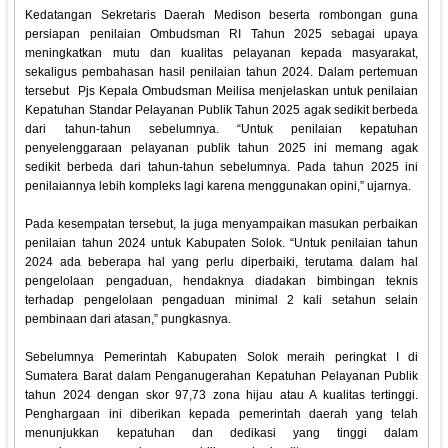
Kedatangan Sekretaris Daerah Medison beserta rombongan guna
persiapan penilaian Ombudsman RI Tahun 2025 sebagai upaya
meningkatkan mutu dan kualitas pelayanan kepada masyarakat,
sekaligus pembahasan hasil penilaian tahun 2024. Dalam pertemuan
tersebut Pjs Kepala Ombudsman Meilisa menjelaskan untuk penilaian
Kepatuhan Standar Pelayanan Publik Tahun 2025 agak sedikit berbeda
dari tahun-tahun sebelumnya. “Untuk penilaian kepatuhan
penyelenggaraan pelayanan publik tahun 2025 ini memang agak
sedikit berbeda dari tahun-tahun sebelumnya. Pada tahun 2025 ini
penilaiannya lebih kompleks lagi karena menggunakan opini,” ujarnya.
Pada kesempatan tersebut, Ia juga menyampaikan masukan perbaikan
penilaian tahun 2024 untuk Kabupaten Solok. “Untuk penilaian tahun
2024 ada beberapa hal yang perlu diperbaiki, terutama dalam hal
pengelolaan pengaduan, hendaknya diadakan bimbingan teknis
terhadap pengelolaan pengaduan minimal 2 kali setahun selain
pembinaan dari atasan,” pungkasnya.
Sebelumnya Pemerintah Kabupaten Solok meraih peringkat I di
Sumatera Barat dalam Penganugerahan Kepatuhan Pelayanan Publik
tahun 2024 dengan skor 97,73 zona hijau atau A kualitas tertinggi.
Penghargaan ini diberikan kepada pemerintah daerah yang telah
menunjukkan kepatuhan dan dedikasi yang tinggi dalam