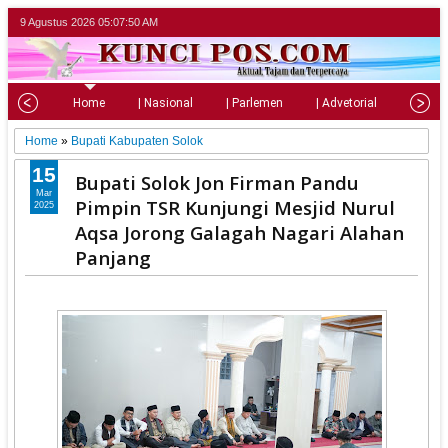
9 Agustus 2026
05:07:52 AM
Home
| Nasional
| Parlemen
| Advetorial
| Pariw
Home
»
Bupati Kabupaten Solok
15
Bupati Solok Jon Firman Pandu
Mar
Pimpin TSR Kunjungi Mesjid Nurul
2025
Aqsa Jorong Galagah Nagari Alahan
Panjang