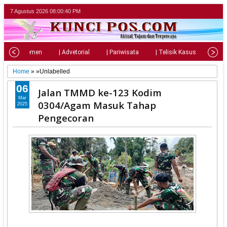
7 Agustus 2026
08:00:41 PM
| Parlemen
| Advetorial
| Pariwisata
| Telisik Kasus
| Su
Home
» »Unlabelled
06
Jalan TMMD ke-123 Kodim
Mar
0304/Agam Masuk Tahap
2025
Pengecoran