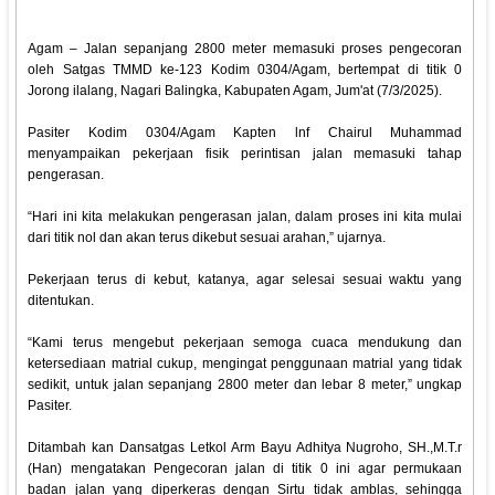
Agam – Jalan sepanjang 2800 meter memasuki proses pengecoran
oleh Satgas TMMD ke-123 Kodim 0304/Agam, bertempat di titik 0
Jorong ilalang, Nagari Balingka, Kabupaten Agam, Jum'at (7/3/2025).
Pasiter Kodim 0304/Agam Kapten lnf Chairul Muhammad
menyampaikan pekerjaan fisik perintisan jalan memasuki tahap
pengerasan.
“Hari ini kita melakukan pengerasan jalan, dalam proses ini kita mulai
dari titik nol dan akan terus dikebut sesuai arahan,” ujarnya.
Pekerjaan terus di kebut, katanya, agar selesai sesuai waktu yang
ditentukan.
“Kami terus mengebut pekerjaan semoga cuaca mendukung dan
ketersediaan matrial cukup, mengingat penggunaan matrial yang tidak
sedikit, untuk jalan sepanjang 2800 meter dan lebar 8 meter,” ungkap
Pasiter.
Ditambah kan Dansatgas Letkol Arm Bayu Adhitya Nugroho, SH.,M.T.r
(Han) mengatakan Pengecoran jalan di titik 0 ini agar permukaan
badan jalan yang diperkeras dengan Sirtu tidak amblas, sehingga