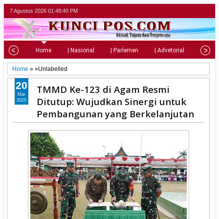
7 Agustus 2026
01:48:41 PM
Home
| Nasional
| Parlemen
| Advetorial
| Pariw
Home
» »Unlabelled
20
TMMD Ke-123 di Agam Resmi
Mar
Ditutup: Wujudkan Sinergi untuk
2025
Pembangunan yang Berkelanjutan