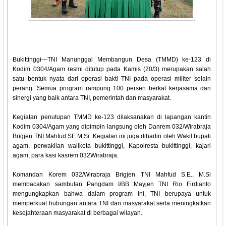
Bukittinggi—TNI Manunggal Membangun Desa (TMMD) ke-123 di
Kodim 0304/Agam resmi ditutup pada Kamis (20/3) merupakan salah
satu bentuk nyata dari operasi bakti TNI pada operasi militer selain
perang. Semua program rampung 100 persen berkat kerjasama dan
sinergi yang baik antara TNI, pemerintah dan masyarakat.
Kegiatan penutupan TMMD ke-123 dilaksanakan di lapangan kantin
Kodim 0304/Agam yang dipimpin langsung oleh Danrem 032/Wirabraja
Brigjen TNI Mahfud SE.M.Si. Kegiatan ini juga dihadiri oleh Wakil bupati
agam, perwakilan walikota bukittinggi, Kapolresta bukittinggi, kajari
agam, para kasi kasrem 032Wirabraja.
Komandan Korem 032/Wirabraja Brigjen TNI Mahfud S.E., M.Si
membacakan sambutan Pangdam I/BB Mayjen TNI Rio Firdianto
mengungkapkan bahwa dalam program ini, TNI berupaya untuk
memperkuat hubungan antara TNI dan masyarakat serta meningkatkan
kesejahteraan masyarakat di berbagai wilayah.