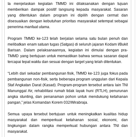
Ia menjelaskan kegiatan TMMD ini dilaksanakan dengan tujuan
memberikan dampak positif langsung kepada masyarakat. Sasaran
yang ditentukan dalam program ini dipilih dengan cermat dan
disesuaikan dengan kebutuhan prioritas masyarakat setempat sebagai
penerima manfaat utama.
Program TMMD ke-123 telah berjalan selama satu bulan penuh dan
melibatkan enam satuan tugas (Satgas) di seluruh jajaran Kodam I/Bukit
Barisan. Dalam pelaksanaannya, kegiatan ini dimulai dengan pra-
TMMD yang bertujuan untuk memastikan bahwa semua sasaran dapat
tercapai tepat waktu dan sesuai dengan target yang telah ditentukan.
“Lebih dari sekadar pembangunan fisik, TMMD ke-123 juga fokus pada
pembangunan non-fisik, serta beberapa program unggulan dari Kepala
Staf Angkatan Darat (Kasad). Program-program tersebut antara lain TNI
Manunggal Air, rehabilitasi rumah tidak layak huni (RTLH), penurunan
angka stunting, dan penanaman pohon untuk mendukung ketahanan
pangan,” jelas Komandan Korem 032/Wirabraja.
Semua upaya tersebut bertujuan untuk meningkatkan kualitas hidup
masyarakat dan memperkuat ketahanan sosial, ekonomi, dan
lingkungan dalam rangka memperkuat hubungan antara TNI dan
masyarakat.