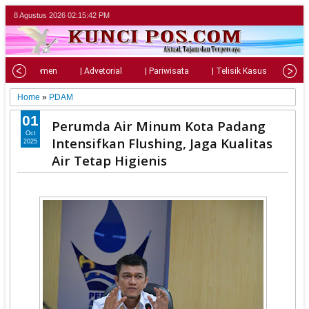
8 Agustus 2026
02:15:43 PM
| Parlemen
| Advetorial
| Pariwisata
| Telisik Kasus
| Su
Home
»
PDAM
01
Perumda Air Minum Kota Padang
Oct
Intensifkan Flushing, Jaga Kualitas
2025
Air Tetap Higienis