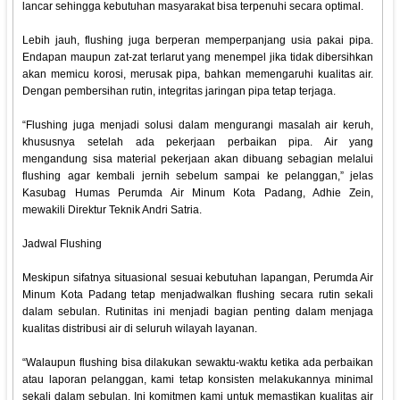
lancar sehingga kebutuhan masyarakat bisa terpenuhi secara optimal.
Lebih jauh, flushing juga berperan memperpanjang usia pakai pipa.
Endapan maupun zat-zat terlarut yang menempel jika tidak dibersihkan
akan memicu korosi, merusak pipa, bahkan memengaruhi kualitas air.
Dengan pembersihan rutin, integritas jaringan pipa tetap terjaga.
“Flushing juga menjadi solusi dalam mengurangi masalah air keruh,
khususnya setelah ada pekerjaan perbaikan pipa. Air yang
mengandung sisa material pekerjaan akan dibuang sebagian melalui
flushing agar kembali jernih sebelum sampai ke pelanggan,” jelas
Kasubag Humas Perumda Air Minum Kota Padang, Adhie Zein,
mewakili Direktur Teknik Andri Satria.
Jadwal Flushing
Meskipun sifatnya situasional sesuai kebutuhan lapangan, Perumda Air
Minum Kota Padang tetap menjadwalkan flushing secara rutin sekali
dalam sebulan. Rutinitas ini menjadi bagian penting dalam menjaga
kualitas distribusi air di seluruh wilayah layanan.
“Walaupun flushing bisa dilakukan sewaktu-waktu ketika ada perbaikan
atau laporan pelanggan, kami tetap konsisten melakukannya minimal
sekali dalam sebulan. Ini komitmen kami untuk memastikan kualitas air