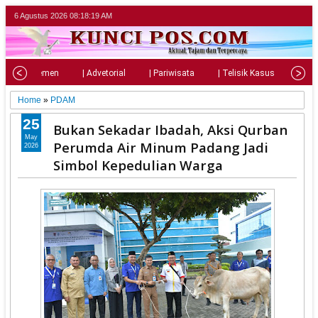
6 Agustus 2026
08:18:21 AM
| Parlemen
| Advetorial
| Pariwisata
| Telisik Kasus
| Su
Home
»
PDAM
25
‎Bukan Sekadar Ibadah, Aksi Qurban
May
Perumda Air Minum Padang Jadi
2026
Simbol Kepedulian Warga