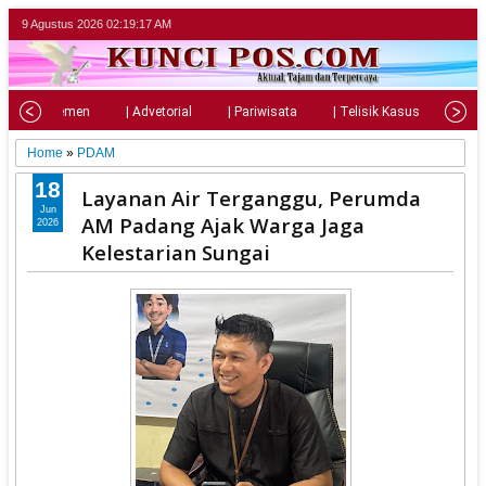
9 Agustus 2026
02:19:19 AM
| Parlemen
| Advetorial
| Pariwisata
| Telisik Kasus
| Su
Home
»
PDAM
18
Layanan Air Terganggu, Perumda
Jun
AM Padang Ajak Warga Jaga
2026
Kelestarian Sungai