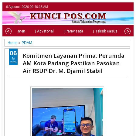
6 Agustus 2026
02:40:17 AM
| Parlemen
| Advetorial
| Pariwisata
| Telisik Kasus
| Su
Home
»
PDAM
06
Komitmen Layanan Prima, Perumda
Jul
AM Kota Padang Pastikan Pasokan
2026
Air RSUP Dr. M. Djamil Stabil