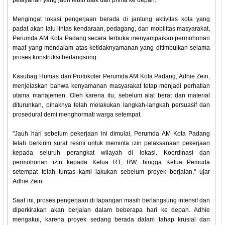
pelayanan yang jauh lebih baik dan prima ke depan.
‎Mengingat lokasi pengerjaan berada di jantung aktivitas kota yang
padat akan lalu lintas kendaraan, pedagang, dan mobilitas masyarakat,
Perumda AM Kota Padang secara terbuka menyampaikan permohonan
maaf yang mendalam atas ketidaknyamanan yang ditimbulkan selama
proses konstruksi berlangsung.
‎Kasubag Humas dan Protokoler Perumda AM Kota Padang, Adhie Zein,
menjelaskan bahwa kenyamanan masyarakat tetap menjadi perhatian
utama manajemen. Oleh karena itu, sebelum alat berat dan material
diturunkan, pihaknya telah melakukan langkah-langkah persuasif dan
prosedural demi menghormati warga setempat.
‎"Jauh hari sebelum pekerjaan ini dimulai, Perumda AM Kota Padang
telah berkirim surat resmi untuk meminta izin pelaksanaan pekerjaan
kepada seluruh perangkat wilayah di lokasi. Koordinasi dan
permohonan izin kepada Ketua RT, RW, hingga Ketua Pemuda
setempat telah tuntas kami lakukan sebelum proyek berjalan," ujar
Adhie Zein.
‎Saat ini, proses pengerjaan di lapangan masih berlangsung intensif dan
diperkirakan akan berjalan dalam beberapa hari ke depan. Adhie
mengakui, karena proyek sedang berada dalam tahap krusial dan