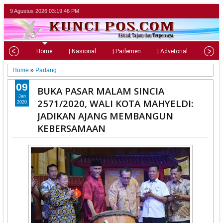
9 Agustus 2026
03:19:47 PM
Home
| Nasional
| Parlemen
| Advetorial
| Pariw
Home
»
Padang
09
BUKA PASAR MALAM SINCIA
Jan
2571/2020, WALI KOTA MAHYELDI:
2020
JADIKAN AJANG MEMBANGUN
KEBERSAMAAN