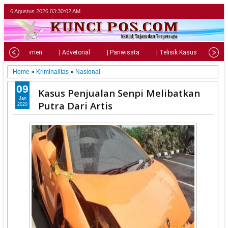
6 Agustus 2026
03:30:03 AM
| Parlemen
| Advetorial
| Pariwisata
| Telisik Kasus
| Su
Home
»
Kriminalitas
»
Nasional
09
Kasus Penjualan Senpi Melibatkan
Jan
Putra Dari Artis
2020