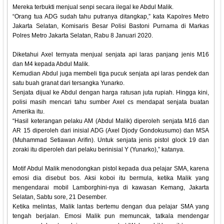
Mereka terbukti menjual senpi secara ilegal ke Abdul Malik.
“Orang tua ADG sudah tahu putranya ditangkap,” kata Kapolres Metro
Jakarta Selatan, Komisaris Besar Polisi Bastoni Purnama di Markas
Polres Metro Jakarta Selatan, Rabu 8 Januari 2020.
Diketahui Axel ternyata menjual senjata api laras panjang jenis M16
dan M4 kepada Abdul Malik.
Kemudian Abdul juga membeli tiga pucuk senjata api laras pendek dan
satu buah granat dari tersangka Yunarko.
Senjata dijual ke Abdul dengan harga ratusan juta rupiah. Hingga kini,
polisi masih mencari tahu sumber Axel cs mendapat senjata buatan
Amerika itu.
“Hasil keterangan pelaku AM (Abdul Malik) diperoleh senjata M16 dan
AR 15 diperoleh dari inisial ADG (Axel Djody Gondokusumo) dan MSA
(Muhammad Setiawan Arifin). Untuk senjata jenis pistol glock 19 dan
zoraki itu diperoleh dari pelaku berinisial Y (Yunarko),” katanya.
Motif Abdul Malik menodongkan pistol kepada dua pelajar SMA, karena
emosi dia disebut bos. Aksi koboi itu bermula, ketika Malik yang
mengendarai mobil Lamborghini-nya di kawasan Kemang, Jakarta
Selatan, Sabtu sore, 21 Desember.
Ketika melintas, Malik lantas bertemu dengan dua pelajar SMA yang
tengah berjalan. Emosi Malik pun memuncak, tatkala mendengar