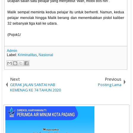
ucapan salah satu pelajar yang menyebut ‘Wah, mobil bos nih’.
Malik sempat meminta kedua pelajar itu untuk berhenti. Namun, kedua
pelajar menolak hingga Malik berang dan menembakkan pistol kaliber
32 sebanyak tiga kali ke udara.
(Pojok1/
Admin
Label:
Kriminalitas
,
Nasional
Next
Previous
GERAK JALAN SANTAI HAB
Posting Lama
KEMENAG KE 74 TAHUN 2020