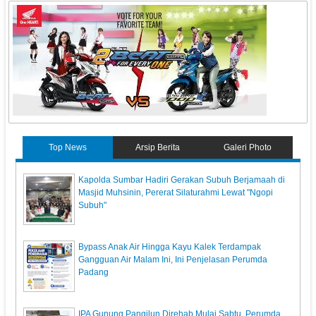
Top News
Arsip Berita
Galeri Photo
Kapolda Sumbar Hadiri Gerakan Subuh Berjamaah di
Masjid Muhsinin, Pererat Silaturahmi Lewat "Ngopi
Subuh"
Bypass Anak Air Hingga Kayu Kalek Terdampak
Gangguan Air Malam Ini, Ini Penjelasan Perumda
Padang
IPA Gunung Pangilun Direhab Mulai Sabtu, Perumda