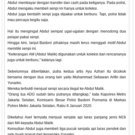
Abdul membayar dengan transfer dan cash pada ketiganya. Pada polisi,
Abdul mengaku membeli senpi ini hanya untuk koleksi.
Abdul juga berdalih senpi juga dipakai untuk berburu. Tapi, polisi tidak
mau percaya begitu saja.
Hal itu mengingat Abdul sempat ugal-ugalan dengan menodong dua
pelajar pakai senpi.
Hingga kini, lanjut Bastoni pihaknya masih terus menggali motif Abdul
memiliki senpi ini.
“Keterangan AM (Abdul Malik) digunakan untuk koleksi dan rencananya
juga untuk berburu,” katanya lagi.
Sebelumnya diberitakan, putra kedua artis Ayu Azhari itu dicokok
bersama dengan dua orang lain yaitu Muhammad Setiawan Arifin dan
Yunarko.
Mereka terbukti menjual senpi secara ilegal ke Abdul Malik.
“Orang tua ADG sudah tahu putranya ditangkap,” kata Kapolres Metro
Jakarta Selatan, Komisaris Besar Polisi Bastoni Purnama di Markas
Polres Metro Jakarta Selatan, Rabu 8 Januari 2020.
Diketahui Axel ternyata menjual senjata api laras panjang jenis M16
dan M4 kepada Abdul Malik.
Kemudian Abdul juga membeli tiga pucuk senjata api laras pendek dan
satu buah granat dari tersangka Yunarko.