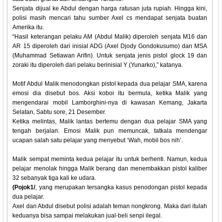
Senjata dijual ke Abdul dengan harga ratusan juta rupiah. Hingga kini,
polisi masih mencari tahu sumber Axel cs mendapat senjata buatan
Amerika itu.
“Hasil keterangan pelaku AM (Abdul Malik) diperoleh senjata M16 dan
AR 15 diperoleh dari inisial ADG (Axel Djody Gondokusumo) dan MSA
(Muhammad Setiawan Arifin). Untuk senjata jenis pistol glock 19 dan
zoraki itu diperoleh dari pelaku berinisial Y (Yunarko),” katanya.
Motif Abdul Malik menodongkan pistol kepada dua pelajar SMA, karena
emosi dia disebut bos. Aksi koboi itu bermula, ketika Malik yang
mengendarai mobil Lamborghini-nya di kawasan Kemang, Jakarta
Selatan, Sabtu sore, 21 Desember.
Ketika melintas, Malik lantas bertemu dengan dua pelajar SMA yang
tengah berjalan. Emosi Malik pun memuncak, tatkala mendengar
ucapan salah satu pelajar yang menyebut ‘Wah, mobil bos nih’.
Malik sempat meminta kedua pelajar itu untuk berhenti. Namun, kedua
pelajar menolak hingga Malik berang dan menembakkan pistol kaliber
32 sebanyak tiga kali ke udara.
(Pojok1/
, yang merupakan tersangka kasus penodongan pistol kepada
dua pelajar.
Axel dan Abdul disebut polisi adalah teman nongkrong. Maka dari itulah
keduanya bisa sampai melakukan jual-beli senpi ilegal.