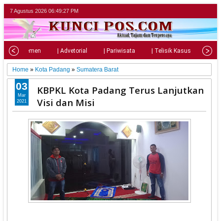
7 Agustus 2026
06:49:29 PM
| Parlemen
| Advetorial
| Pariwisata
| Telisik Kasus
| Su
Home
»
Kota Padang
»
Sumatera Barat
03
KBPKL Kota Padang Terus Lanjutkan
Mar
Visi dan Misi
2021