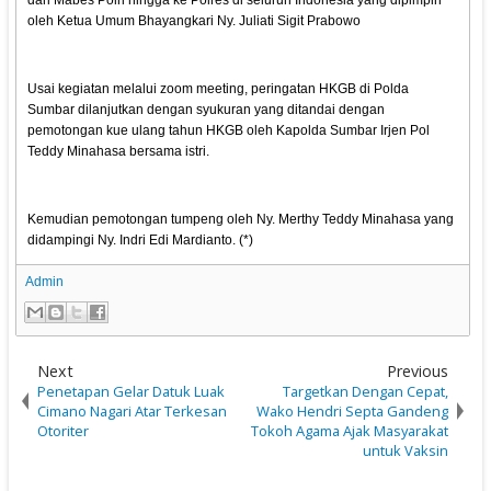
dari Mabes Polri hingga ke Polres di seluruh Indonesia yang dipimpin
oleh Ketua Umum Bhayangkari Ny. Juliati Sigit Prabowo
Usai kegiatan melalui zoom meeting, peringatan HKGB di Polda
Sumbar dilanjutkan dengan syukuran yang ditandai dengan
pemotongan kue ulang tahun HKGB oleh Kapolda Sumbar Irjen Pol
Teddy Minahasa bersama istri.
Kemudian pemotongan tumpeng oleh Ny. Merthy Teddy Minahasa yang
didampingi Ny. Indri Edi Mardianto. (*)
Admin
Next
Previous
Penetapan Gelar Datuk Luak
Targetkan Dengan Cepat,
Cimano Nagari Atar Terkesan
Wako Hendri Septa Gandeng
Otoriter
Tokoh Agama Ajak Masyarakat
untuk Vaksin