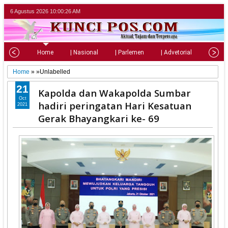
6 Agustus 2026
10:00:28 AM
Home
| Nasional
| Parlemen
| Advetorial
| Pariw
Home
» »Unlabelled
21
Kapolda dan Wakapolda Sumbar
Oct
hadiri peringatan Hari Kesatuan
2021
Gerak Bhayangkari ke- 69