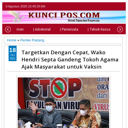
6 Agustus 2026
10:49:31 AM
| Parlemen
| Advetorial
| Pariwisata
| Telisik Kasus
| Su
Home
»
Pemko Padang
18
Targetkan Dengan Cepat, Wako
Oct
Hendri Septa Gandeng Tokoh Agama
2021
Ajak Masyarakat untuk Vaksin