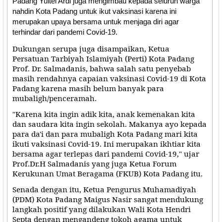
Padang Yultel Ardi juga mengimbau kepada seluruh warga
nahdin Kota Padang untuk ikut vaksinasi karena ini
merupakan upaya bersama untuk menjaga diri agar
terhindar dari pandemi Covid-19.
Dukungan serupa juga disampaikan, Ketua
Persatuan Tarbiyah Islamiyah (Perti) Kota Padang
Prof. Dr. Salmadanis, bahwa salah satu penyebab
masih rendahnya capaian vaksinasi Covid-19 di Kota
Padang karena masih belum banyak para
mubaligh/penceramah.
"Karena kita ingin adik kita, anak kemenakan kita
dan saudara kita ingin sekolah. Makanya ayo kepada
para da'i dan para mubaligh Kota Padang mari kita
ikuti vaksinasi Covid-19. Ini merupakan ikhtiar kita
bersama agar terlepas dari pandemi Covid-19," ujar
Prof.Dr.H Salmadanis yang juga Ketua Forum
Kerukunan Umat Beragama (FKUB) Kota Padang itu.
Senada dengan itu, Ketua Pengurus Muhamadiyah
(PDM) Kota Padang Maigus Nasir sangat mendukung
langkah positif yang dilakukan Wali Kota Hendri
Septa dengan mengandeng tokoh agama untuk