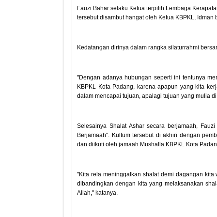
Fauzi Bahar selaku Ketua terpilih Lembaga Kerapa
tersebut disambut hangat oleh Ketua KBPKL, Idman 
Kedatangan dirinya dalam rangka silaturrahmi be
"Dengan adanya hubungan seperti ini tentunya men
KBPKL Kota Padang, karena apapun yang kita ker
dalam mencapai tujuan, apalagi tujuan yang mulia d
Selesainya Shalat Ashar secara berjamaah, Fau
Berjamaah". Kultum tersebut di akhiri dengan pe
dan diikuti oleh jamaah Mushalla KBPKL Kota Padan
"Kita rela meninggalkan shalat demi dagangan kita 
dibandingkan dengan kita yang melaksanakan shalat
Allah," katanya.