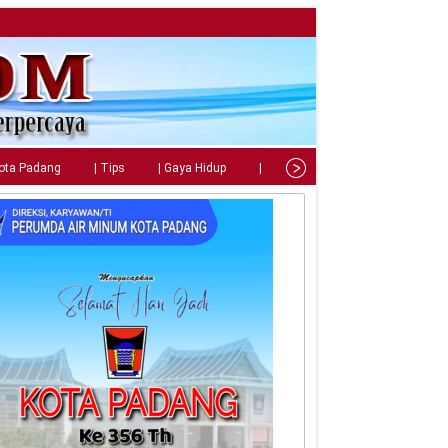
Kota Padang
| Tips
| Gaya Hidup
| Teknologi
| Kuliner
| C