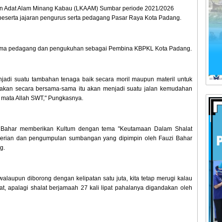
tan Adat Alam Minang Kabau (LKAAM) Sumbar periode 2021/2026
beserta jajaran pengurus serta pedagang Pasar Raya Kota Padang.
rsama pedagang dan pengukuhan sebagai Pembina KBPKL Kota Padang.
jadi suatu tambahan tenaga baik secara moril maupun materil untuk
jakan secara bersama-sama itu akan menjadi suatu jalan kemudahan
i mata Allah SWT," Pungkasnya.
zi Bahar memberikan Kultum dengan tema "Keutamaan Dalam Shalat
mberian dan pengumpulan sumbangan yang dipimpin oleh Fauzi Bahar
g.
walaupun diborong dengan kelipatan satu juta, kita tetap merugi kalau
, apalagi shalat berjamaah 27 kali lipat pahalanya digandakan oleh