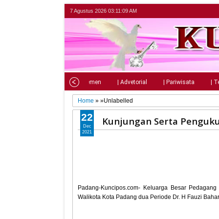
7 Agustus 2026
03:11:10 AM
Home
| Nasional
| Parlemen
| Advetorial
| Pariwisata
| T
Home
» »Unlabelled
22
Kunjungan Serta Penguku
Dec
2021
Padang-Kuncipos.com- Keluarga Besar Pedagang
Walikota Kota Padang dua Periode Dr. H Fauzi Baha