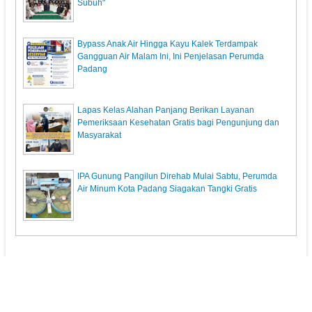
Subuh"
Bypass Anak Air Hingga Kayu Kalek Terdampak
Gangguan Air Malam Ini, Ini Penjelasan Perumda
Padang
Lapas Kelas Alahan Panjang Berikan Layanan
Pemeriksaan Kesehatan Gratis bagi Pengunjung dan
Masyarakat
IPA Gunung Pangilun Direhab Mulai Sabtu, Perumda
Air Minum Kota Padang Siagakan Tangki Gratis
KunciPos.com
© 2013. All Rights Reserved.
Pedoman Media Siber
Redaksi
Powered by: Indra Permana