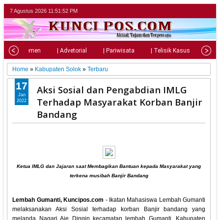
7 Agustus 2026
11:51:54 PM
| Parlemen
| Advetorial
| Pariwisata
| Telisik Kasus
| Su
Home
»
Kabupaten Solok
»
Terbaru
17
Aksi Sosial dan Pengabdian IMLG
Jan
Terhadap Masyarakat Korban Banjir
2022
Bandang
Ketua IMLG dan Jajaran saat Membagikan Bantuan kepada Masyarakat yang
terkena musibah Banjir Bandang
Lembah Gumanti, Kuncipos.com
- Ikatan Mahasiswa Lembah Gumanti
melaksanakan Aksi Sosial terhadap korban Banjir bandang yang
melanda Nagari Aie Dingin kecamatan lembah Gumanti, Kabupaten