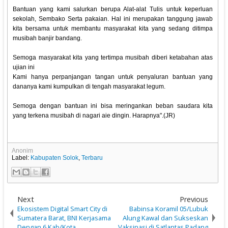
Bantuan yang kami salurkan berupa Alat-alat Tulis untuk keperluan
sekolah, Sembako Serta pakaian. Hal ini merupakan tanggung jawab
kita bersama untuk membantu masyarakat kita yang sedang ditimpa
musibah banjir bandang.
Semoga masyarakat kita yang tertimpa musibah diberi ketabahan atas
ujian ini
Kami hanya perpanjangan tangan untuk penyaluran bantuan yang
dananya kami kumpulkan di tengah masyarakat legum.
Semoga dengan bantuan ini bisa meringankan beban saudara kita
yang terkena musibah di nagari aie dingin. Harapnya".(JR)
Anonim
Label:
Kabupaten Solok
,
Terbaru
Next
Previous
Ekosistem Digital Smart City di
Babinsa Koramil 05/Lubuk
Sumatera Barat, BNI Kerjasama
Alung Kawal dan Sukseskan
Dengan 6 Kab/Kota.
Vaksinasi di Satlantas Padang