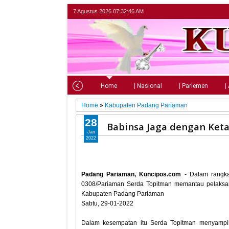
7 Agustus 2026
07:32:47 AM
Home
| Nasional
| Parlemen
|
Home
»
Kabupaten Padang Pariaman
28
Babinsa Jaga dengan Keta
Jan
2022
Padang Pariaman, Kuncipos.com
- Dalam rangka
0308/Pariaman Serda Topitman memantau pelaksan
Kabupaten Padang Pariaman
Sabtu, 29-01-2022
Dalam kesempatan itu Serda Topitman menyampika