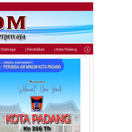
| Olahraga
| Pendidikan
| Kota Padang
| Tips
| Gaya Hidup