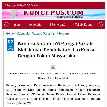
6 Agustus 2026
09:38:55 AM
| Parlemen
| Advetorial
| Pariwisata
| Telisik Kasus
| Su
Home
»
Kabupaten Padang Pariaman
»
Terbaru
07
Babinsa Koramil 03/Sungai Sariak
Jan
Melakukan Pendekatan dan Komsos
2022
Dengan Tokoh Masyarakat
Babinsa Koramil 03/Sungai Sariak, Saat Melakukan Pendekatan dan Komsos
Dengan Tokoh Masyarakat
Padang Pariaman, Kuncipos.com - Bertempat di korong Ampalu,
Kecamatan VII Koto Sungai Sariak, Kabupaten Padang Pariaman
Babinsa Koramil 03/Sungai Sariak Kopda Amrizal Fahmi Bersama
melaksanakan kegiatan komsos dengan tokoh masyarakat di daerah
binaan (08/01/2022).