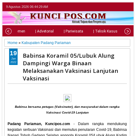
9 Agustus 2026
06:44:31 AM
| Parlemen
| Advetorial
| Pariwisata
| Telisik Kasus
| Su
Home
»
Kabupaten Padang Pariaman
19
Babinsa Koramil 05/Lubuk Alung
Jan
Dampingi Warga Binaan
2022
Melaksanakan Vaksinasi Lanjutan
Vaksinasi
Babinsa bersama petugas (Vaksinator), dan masyarakat dalam rangka
Vaksinasi Covid-19 Lanjutan
Padang Pariaman, Kuncipos.com
- Dalam rangka mendukung
kegiatan serbuan Vaksinasi dan memutus penularan Covid-19, Babinsa
Nagari Toboh Gadang Selatan anggota Koramil 05/Lubuk Alung Kodim