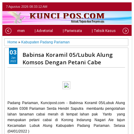
7 Agustus 2026
08:33:13 AM
| Parlemen
| Advetorial
| Pariwisata
| Telisik Kasus
| Su
Home
»
Kabupaten Padang Pariaman
03
Babinsa Koramil 05/Lubuk Alung
Jan
Komsos Dengan Petani Cabe
2022
Padang Pariaman, Kuncipost.com - Babinsa Koramil 05/Lubuk Alung
Kodim 0308 Pariaman Serda Hendri Saputra membantu pengolahan
lahan tanaman cabai merah di tempat lahan pak Yanto yang
merupakan petani cabai di Korong Indarung Nagari Aie tajun
Kecamatan Lubuk Alung Kabupaten Padang Pariaman. Selasa
(04/01/2022 )