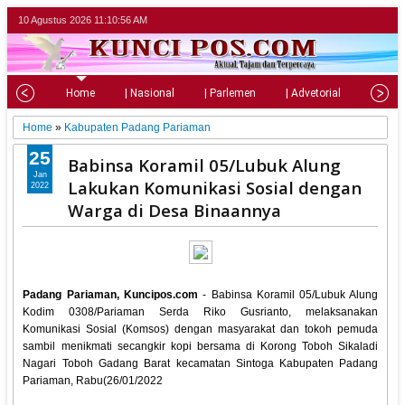
10 Agustus 2026
11:10:57 AM
Home
| Nasional
| Parlemen
| Advetorial
| Pariw
Home
»
Kabupaten Padang Pariaman
25
Babinsa Koramil 05/Lubuk Alung
Jan
Lakukan Komunikasi Sosial dengan
2022
Warga di Desa Binaannya
Padang Pariaman, Kuncipos.com
- Babinsa Koramil 05/Lubuk Alung
Kodim 0308/Pariaman Serda Riko Gusrianto, melaksanakan
Komunikasi Sosial (Komsos) dengan masyarakat dan tokoh pemuda
sambil menikmati secangkir kopi bersama di Korong Toboh Sikaladi
Nagari Toboh Gadang Barat kecamatan Sintoga Kabupaten Padang
Pariaman, Rabu(26/01/2022