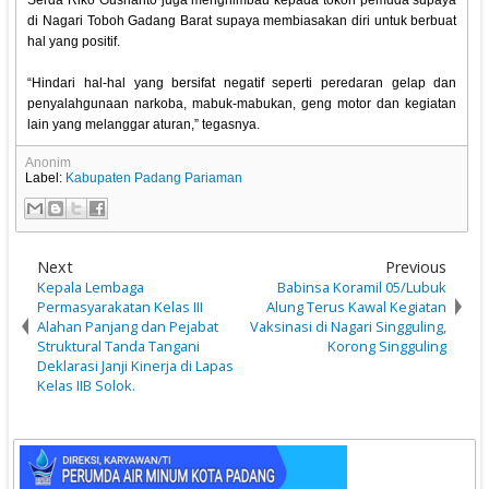
Serda Riko Gusrianto juga menghimbau kepada tokoh pemuda supaya
di Nagari Toboh Gadang Barat supaya membiasakan diri untuk berbuat
hal yang positif.
“Hindari hal-hal yang bersifat negatif seperti peredaran gelap dan
penyalahgunaan narkoba, mabuk-mabukan, geng motor dan kegiatan
lain yang melanggar aturan,” tegasnya.
Anonim
Label:
Kabupaten Padang Pariaman
Next
Previous
Kepala Lembaga
Babinsa Koramil 05/Lubuk
Permasyarakatan Kelas III
Alung Terus Kawal Kegiatan
Alahan Panjang dan Pejabat
Vaksinasi di Nagari Singguling,
Struktural Tanda Tangani
Korong Singguling
Deklarasi Janji Kinerja di Lapas
Kelas IIB Solok.