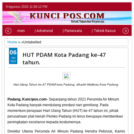
8 Agustus 2026
11:58:14 PM
| Parlemen
| Advetorial
| Pariwisata
| Telisik Kasus
| Su
Home
» »Unlabelled
06
HUT PDAM Kota Padang ke-47
Jan
tahun.
2022
Hari Ulang Tahun ke-47 PDAM kota Padang, dihadiri Walikota Kota Padang.
Padang, Kuncipos.com-
Sepanjang tahun 2021 Perumda Air Minum
Kota Padang banyak mendulang prestasi nan gemilang. Pada
momentum perayaan Hari Ulang Tahun (HUT) ke-47 tahun ini, pihak
perusahaan plat merah Pemko Padang ini terus berupaya memberikan
peningkatan excelance kepada kostumernya.
Direktur Utama Perumda Air Minum Padang Hendra Pebrizal, Kamis