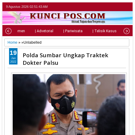
9 Agustus 2026
02:51:45 AM
| Parlemen
| Advetorial
| Pariwisata
| Telisik Kasus
| Su
Home
» »Unlabelled
19
Polda Sumbar Ungkap Traktek
Jan
Dokter Palsu
2022