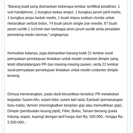
"Barang bukti yang diamankan beberapa lembar sertifikat pelatihan, 1
unit handphone, 1 bungkus bekas ampul, 1 bungkus jarum jahit medis,
1 bungkus pisau bedah medis, 1 buah impus sodium cloride untuk
melarutkan serbuk botox, 74 buah jarum single use needle, 67 buah
jarum suntik 1 cc/1mm dan berbagai jenis jarum suntik serta peralatan
pemotong medis lainnya," ungkapnya.
Kemudian katanya, juga diamankan barang bukti 21 lembar surat
pernyataan persetujuan tindakan untuk model costumer dimple yang
telah ditandatangani PR dan masing-masing pasien, serta 22 lembar
surat pernyataan persetujuan tindakan untuk model costumer dimple
kosong.
Dirinya menerangkan, pada studi kecantikan tersebut, PR melakukan
kegiatan Sulam Alis, sulam bibir, sulam tahi lalat, Eyelash (pemasangan
bulu mata), Venner (meningkatkan tampilan gigi atau memutihkan gigi),
Dimple (pembuatan lesung pipit), Filler, Botox, Tanam benang (pada
hidung, wajah, kuping) dengan tarif harga dari Rp. 500.000,- hingga Rp.
5.500.000,-.