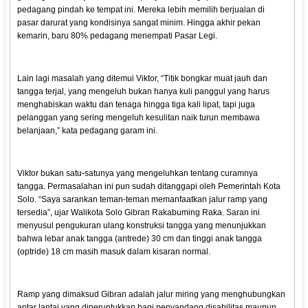
pedagang pindah ke tempat ini. Mereka lebih memilih berjualan di
pasar darurat yang kondisinya sangat minim. Hingga akhir pekan
kemarin, baru 80% pedagang menempati Pasar Legi.
Lain lagi masalah yang ditemui Viktor, “Titik bongkar muat jauh dan
tangga terjal, yang mengeluh bukan hanya kuli panggul yang harus
menghabiskan waktu dan tenaga hingga tiga kali lipat, tapi juga
pelanggan yang sering mengeluh kesulitan naik turun membawa
belanjaan,” kata pedagang garam ini.
Viktor bukan satu-satunya yang mengeluhkan tentang curamnya
tangga. Permasalahan ini pun sudah ditanggapi oleh Pemerintah Kota
Solo. “Saya sarankan teman-teman memanfaatkan jalur ramp yang
tersedia”, ujar Walikota Solo Gibran Rakabuming Raka. Saran ini
menyusul pengukuran ulang konstruksi tangga yang menunjukkan
bahwa lebar anak tangga (antrede) 30 cm dan tinggi anak tangga
(optride) 18 cm masih masuk dalam kisaran normal.
Ramp yang dimaksud Gibran adalah jalur miring yang menghubungkan
antar lantai yang diperuntukkan bagi penyandang disabilitas maupun