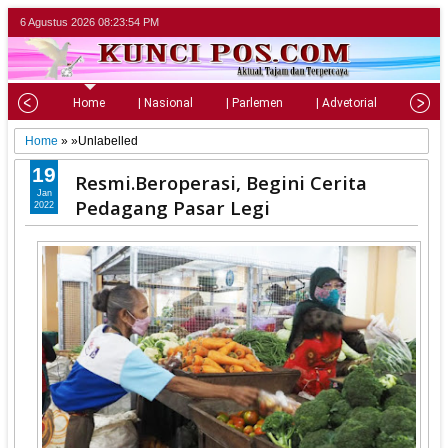
6 Agustus 2026
08:23:55 PM
Home
| Nasional
| Parlemen
| Advetorial
| Pariw
Home
» »Unlabelled
19
Resmi.Beroperasi, Begini Cerita
Jan
Pedagang Pasar Legi
2022