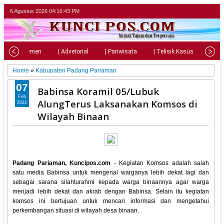
6 Agustus 2026
04:16:44 PM
| Parlemen
| Advetorial
| Pariwisata
| Telisik Kasus
| Su
Home
»
Kabupaten Padang Pariaman
07
Babinsa Koramil 05/Lubuk
Feb
AlungTerus Laksanakan Komsos di
2022
Wilayah Binaan
Padang Pariaman, Kuncipos.com
- Kegiatan Komsos adalah salah
satu media Babinsa untuk mengenal warganya lebih dekat lagi dan
sebagai sarana silahturahmi kepada warga binaannya agar warga
menjadi lebih dekat dan akrab dengan Babinsa. Selain itu kegiatan
komsos ini bertujuan untuk mencari informasi dan mengetahui
perkembangan situasi di wilayah desa binaan.