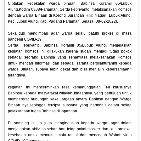
Ciptakan kedekatan warga binaan, Babinsa Koramil 05/Lubuk
Alung,Kodim 0308/Pariaman, Serda Febriyanto, melaksanakan Komsos
dengan warga Binaan di Korong Surantiah Hilir, Nagari, Lubuk Alung,
Kec, Lubuk Alung, Kab, Padang Pariaman, Selasa,(08-02-2022).
Sekaligus mengimbau agar warga selalu patuhi prokes di masa
pandemi COVID-19.
Serda Febriyanto, Babinsa Koramil 05/Lubuk Alung, menjelaskan
kegiatan komsos ini dilakukan karena sudah menjadi tugas pokok
sebagai seorang Babinsa yang senantiasa melaksanakan Komsos
untuk mencari informasi dan sebagai sarana bersilahturahmi kepada
warga Binaan, supaya lebih dekat dan bisa menjalin kebersamaan,”
terangnya.
kegiatan ini mencerminkan rasa kemanunggalan TNI khususnya
Babinsa kepada masyarakat wilayah binaannya, yang bertujuan untuk
mempererat hubungan kekeluargaan antara Babinsa dengan Warga
Binaan nya,sehingga tercipta suasana yang harmonis dalam setiap
pelaksanaan tugas Babinsa di lapangan.
Di samping itu, ia juga mengingatkan kepada warga, agar dalam
menjalankan aktivitas sehari-hari tetap pakai masker dan ikuti protokol
kesehatan untuk memutus mata rantai dan mencegah Wabah virus