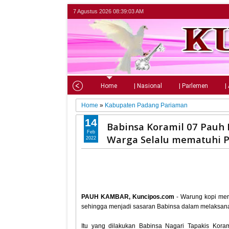
7 Agustus 2026
08:39:04 AM
Home
| Nasional
| Parlemen
|
Home
»
Kabupaten Padang Pariaman
14
Babinsa Koramil 07 Pauh
Feb
Warga Selalu mematuhi P
2022
PAUH KAMBAR, Kuncipos.com
- Warung kopi mer
sehingga menjadi sasaran Babinsa dalam melaksana
Itu yang dilakukan Babinsa Nagari Tapakis Kor