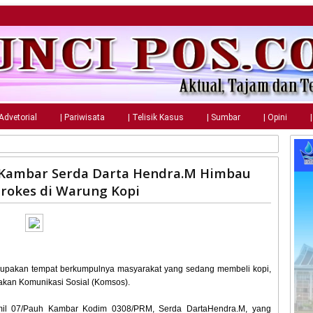
 Advetorial
| Pariwisata
| Telisik Kasus
| Sumbar
| Opini
 Kambar Serda Darta Hendra.M Himbau
rokes di Warung Kopi
upakan tempat berkumpulnya masyarakat yang sedang membeli kopi,
kan Komunikasi Sosial (Komsos).
amil 07/Pauh Kambar Kodim 0308/PRM, Serda DartaHendra.M, yang