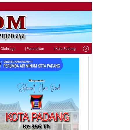
| Olahraga
| Pendidikan
| Kota Padang
| Tips
| Gaya Hidup