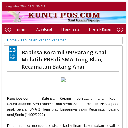
7 Agustus 2026
11:30:37 AM
| Parlemen
| Advetorial
| Pariwisata
| Telisik Kasus
| S
Home
»
Kabupaten Padang Pariaman
13
Babinsa Koramil 09/Batang Anai
Feb
Melatih PBB di SMA Tong Blau,
2022
Kecamatan Batang Anai
Kuncipos.com -
Babinsa Koramil 09/Batang anai Kodim
0308/Pariaman Sertu safrieldi dan serda Satriadi melatih PBB kepada
anak pelajar SMA 2 Tong blau binaannya yakni Kecamatan Batang
anai,Senin (14/02/2022).
Dalam rangka membentuk sikap, kedisplinan, kekompakan, loyalitas