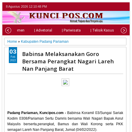
8 Agustus 2026
12:10:49 PM
| Parlemen
| Advetorial
| Pariwisata
| Telisik Kasus
| Su
Home
»
Kabupaten Padang Pariaman
03
Babinsa Melaksanakan Goro
Feb
Bersama Perangkat Nagari Lareh
2022
Nan Panjang Barat
Padang Pariaman, Kuncipos.com -
Babinsa Koramil 03/Sungai Sariak
Kodim 0308/Pariaman Sertu Damris bersama Wali Nagari Bapak Asrul
Maiyulis berserta,perangkat, Bamus dan Wali Korong serta PKK
senagari Lareh Nan Panjang Barat, Jumat (04/02/2022).