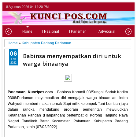
8 Agustus 2026
04:14:21 PM
Home
| Nasional
| Parlemen
| Advetorial
| Pariw
Home
»
Kabupaten Padang Pariaman
06
Babinsa menyempatkan diri untuk
Feb
warga binaanya
2022
Patamuan, Kuncipos.com
- Babinsa Koramil 03/Sungai Sariak Kodim
0308/Pariaman meyempatkan diri mengajak warga binaan an. Indra
Wahyudi memberi makan ternak Sapi milik kelompok Tani Lembah jaya
dalam rangka mendukung program pemerintah mewujudkan
Ketahanan Pangan (Hanpangan) bertempat di Korong Tanjung Raya
Nagari Tandikek Barat Kecamatan Patamuan Kabupaten Padang
Pariaman, senin (07/02/2022).