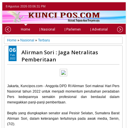
8 Agustus 2026
03:06:32 PM
Home
| Nasional
| Parlemen
| Advetorial
| Pariw
Home
»
Nasional
»
Terbaru
06
Alirman Sori : Jaga Netralitas
Feb
Pemberitaan
2022
Jakarta, Kuncipos.com - Anggota DPD RI Alirman Sori maknai Hari Pers
Nasional tahun 2022 untuk menjadi momentum perubahan peradaban
Pers kedepannya semakin profesional dan berdaulat dalam
menegakkan panji-panji pemberitaan.
Begitu yang diungkapkan senator asal Pesisir Selatan, Sumatera Barat
Alirman Sori, dalam keterangan tertulisnya pada awak media, Senin,
(7/2).