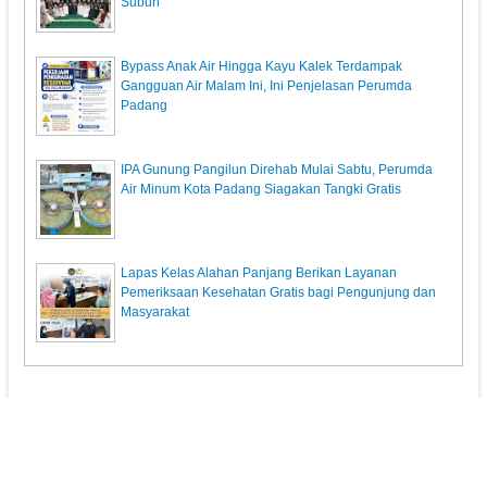
Subuh"
Bypass Anak Air Hingga Kayu Kalek Terdampak
Gangguan Air Malam Ini, Ini Penjelasan Perumda
Padang
IPA Gunung Pangilun Direhab Mulai Sabtu, Perumda
Air Minum Kota Padang Siagakan Tangki Gratis
Lapas Kelas Alahan Panjang Berikan Layanan
Pemeriksaan Kesehatan Gratis bagi Pengunjung dan
Masyarakat
KunciPos.com
© 2013. All Rights Reserved.
Pedoman Media Siber
Redaksi
Powered by: Indra Permana