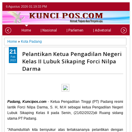
6 Agustus 2026
01:19:34 PM
Home
| Nasional
| Parlemen
| Advetorial
| Pariw
Home
»
Kota Padang
21
Pelantikan Ketua Pengadilan Negeri
Feb
Kelas II Lubuk Sikaping Forci Nilpa
2022
Darma
Padang, Kuncipos.com
- Ketua Pengadilan Tinggi (PT) Padang resmi
lantik Forci Nilpa Darma, S. H, M.H sebagai ketua Pengadilan Negeri
Lubuk Sikaping Kelas II pada Senin, (21/02/2022)di Ruang sidang
utama PT Padang.
"Alhamdulilah kita bersyukur atas terlaksananya pelantikan dengan