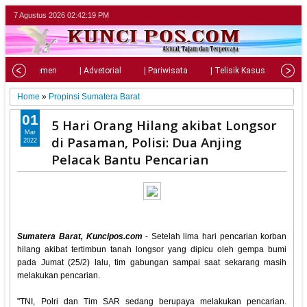
7 Agustus 2026
02:42:20 PM
| Parlemen
| Advetorial
| Pariwisata
| Telisik Kasus
| Su
Home
»
Propinsi Sumatera Barat
01
5 Hari Orang Hilang akibat Longsor
Mar
di Pasaman, Polisi: Dua Anjing
2022
Pelacak Bantu Pencarian
Sumatera Barat, Kuncipos.com
- Setelah lima hari pencarian korban
hilang akibat tertimbun tanah longsor yang dipicu oleh gempa bumi
pada Jumat (25/2) lalu, tim gabungan sampai saat sekarang masih
melakukan pencarian.
"TNI, Polri dan Tim SAR sedang berupaya melakukan pencarian.