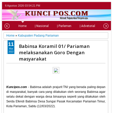
6 Agustus 2026
03:54:22 PM
Home
| Nasional
| Parlemen
| Advetorial
| Pariw
Home
»
Kabupaten Padang Pariaman
11
Babinsa Koramil 01/ Pariaman
Mar
melaksanakan Goro Dengan
2022
masyarakat
Kuncipos.com
- Babinsa adalah prajurit TNI yang berada paling depan
di masyarakat, banyak cara yang dilakukan oleh seorang Babinsa agar
selalu dekat dengan warga desa binaanya seperti yang dilakukan oleh
Serda Efendi Babinsa Desa Sungai Pasak Kecamatan Pariaman Timur,
Kota Pariaman, Sabtu (12/03/2022).