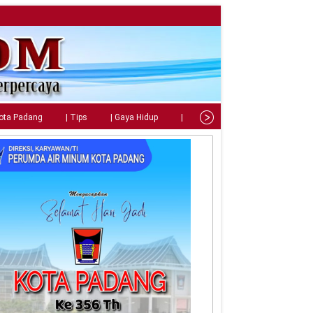
Kota Padang
| Tips
| Gaya Hidup
| Teknologi
| Kuliner
| C