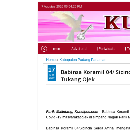
7 Agustus 2026
08:54:27 PM
Home
| Nasional
| Parlemen
| Advetorial
| Pariwisata
| T
Home
»
Kabupaten Padang Pariaman
17
Babinsa Koramil 04/ Sici
Mar
Tukang Ojek
2022
Parik Malintang, Kuncipos.com -
Babinsa Koramil
Covid -19 masyarakat ojek di simpang Nagari Parik
Babinsa Koramil 04/Sicincin Serda Afrinal mengata