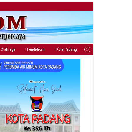
| Olahraga
| Pendidikan
| Kota Padang
| Tips
| Gaya Hidup