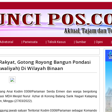
 Advetorial
| Pariwisata
| Telisik Kasus
| Sumbar
| Opini
akyat, Gotong Royong Bangun Pondasi
waliyah) Di Wilayah Binaan
tang Anai Kodim 0308/Pariaman Serda Ermen dan warga bergotong
i MDA Mesjid Nurul Azhar di Korong Batang Sarik Nagari Kataping
, Minggu (27/03/2022).
ggung jawab satuan Teritorial Kodim 0308/Pariaman sebagai Komando