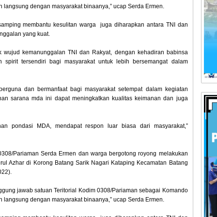
run langsung dengan masyarakat binaanya,” ucap Serda Ermen.
isamping membantu kesulitan warga juga diharapkan antara TNI dan
nggalan yang kuat.
uk wujud kemanunggalan TNI dan Rakyat, dengan kehadiran babinsa
pirit tersendiri bagi masyarakat untuk lebih bersemangat dalam
t berguna dan bermanfaat bagi masyarakat setempat dalam kegiatan
n sarana mda ini dapat meningkatkan kualitas keimanan dan juga
an pondasi MDA, mendapat respon luar biasa dari masyarakat,”
m 0308/Pariaman Serda Ermen dan warga bergotong royong melakukan
l Azhar di Korong Batang Sarik Nagari Kataping Kecamatan Batang
022).
ggung jawab satuan Teritorial Kodim 0308/Pariaman sebagai Komando
run langsung dengan masyarakat binaanya,” ucap Serda Ermen.