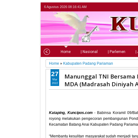
6 Agustus 2026
08:16:42 AM
Home
| Nasional
| Parlemen
|
Home
»
Kabupaten Padang Pariaman
27
Manunggal TNI Bersama R
Mar
MDA (Madrasah Diniyah A
2022
Kataping, Kuncipos.com
- Babinsa Koramil 09/Ba
royong melakukan pengecoran pembangunan Pondas
Kecamatan Batang Anai Kabupaten Padang Pariaman
“Membantu kesulitan masyarakat sudah menjadi tan