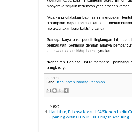
Kegiatan karya bakti ini sambung Serda Ermen, d
masyarakat terjalin kedekatan yang erat dan kemanu
“Apa yang dilakukan babinsa ini merupakan bent
diharapkan dapat memberikan dan menumbuhkan s
melaksanakan kerja bakti,” jelasnya.
Semoga karya bakti peduli lingkungan ini, dapa
peribadatan. Sehingga dengan adanya pembanguna
ketaqwaan dalam hidup bermasyarakat.
“Kehadiran Babinsa untuk membantu pembangun
pungkasnya.
Anonim
Label:
Kabupaten Padang Pariaman
Next
Hari Libur, Babinsa Koramil 04/Sicincin Hadiri 
Opening Wisata Lubuk Talua Nagari Anduring