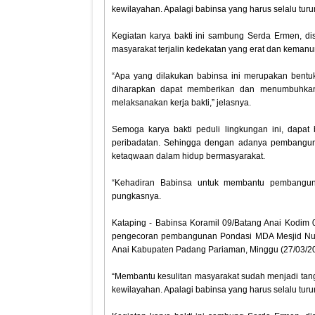
kewilayahan. Apalagi babinsa yang harus selalu tu
Kegiatan karya bakti ini sambung Serda Ermen, d
masyarakat terjalin kedekatan yang erat dan kemanu
“Apa yang dilakukan babinsa ini merupakan bent
diharapkan dapat memberikan dan menumbuhkan s
melaksanakan kerja bakti,” jelasnya.
Semoga karya bakti peduli lingkungan ini, dapa
peribadatan. Sehingga dengan adanya pembanguna
ketaqwaan dalam hidup bermasyarakat.
“Kehadiran Babinsa untuk membantu pembangun
pungkasnya.
Kataping - Babinsa Koramil 09/Batang Anai Kodi
pengecoran pembangunan Pondasi MDA Mesjid Nuru
Anai Kabupaten Padang Pariaman, Minggu (27/03/2
“Membantu kesulitan masyarakat sudah menjadi tan
kewilayahan. Apalagi babinsa yang harus selalu tu