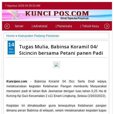
7 Agustus 2026
04:35:54 AM
l
| Parlemen
| Advetorial
| Pariwisata
| Telisik Kasus
| S
Home
»
Kabupaten Padang Pariaman
14
Tugas Mulia, Babinsa Koramil 04/
Mar
Sicincin bersama Petani panen Padi
2022
Kuncipos.com
- Babinsa Koramil 04 /Scc Sertu Dodi wijaya
melaksanakan kegiatan Ketahanan Pangan membantu Masyarakat
memanen padi di lahan Buk Jasmaniar dengan luas lahan 0,25 Ha di
Korong Kp Guci Kecamatan 2 x11 Enam Lingkung, Selasa (15/03/2022).
Kegiatan ini dimaksudkan guna terwujudnya Ketahanan pangan
dimana peran Babinsa di wilayah, selain melaksanakan kegiatan tugas