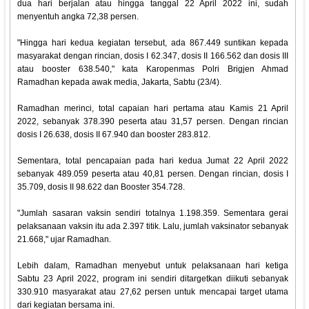
dua hari berjalan atau hingga tanggal 22 April 2022 ini, sudah
menyentuh angka 72,38 persen.
"Hingga hari kedua kegiatan tersebut, ada 867.449 suntikan kepada
masyarakat dengan rincian, dosis I 62.347, dosis II 166.562 dan dosis III
atau booster 638.540," kata Karopenmas Polri Brigjen Ahmad
Ramadhan kepada awak media, Jakarta, Sabtu (23/4).
Ramadhan merinci, total capaian hari pertama atau Kamis 21 April
2022, sebanyak 378.390 peserta atau 31,57 persen. Dengan rincian
dosis I 26.638, dosis II 67.940 dan booster 283.812.
Sementara, total pencapaian pada hari kedua Jumat 22 April 2022
sebanyak 489.059 peserta atau 40,81 persen. Dengan rincian, dosis I
35.709, dosis II 98.622 dan Booster 354.728.
"Jumlah sasaran vaksin sendiri totalnya 1.198.359. Sementara gerai
pelaksanaan vaksin itu ada 2.397 titik. Lalu, jumlah vaksinator sebanyak
21.668," ujar Ramadhan.
Lebih dalam, Ramadhan menyebut untuk pelaksanaan hari ketiga
Sabtu 23 April 2022, program ini sendiri ditargetkan diikuti sebanyak
330.910 masyarakat atau 27,62 persen untuk mencapai target utama
dari kegiatan bersama ini.