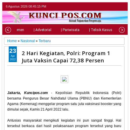
6 Agustus 2026
08:45:17 PM
| Parlemen
| Advetorial
| Pariwisata
| Telisik Kasus
| Su
Home
»
Nasional
»
Terbaru
23
2 Hari Kegiatan, Polri: Program 1
Apr
Juta Vaksin Capai 72,38 Persen
2022
Jakarta, Kuncipos.com
- Kepolisian Republik Indonesia (Polri)
bersama Pengurus Besar Nahdlatul Ulama (PBNU) dan Kementerian
Agama (Kemenag) menggelar program satu juta vaksinasi booster yang
dimulai sejak, Kamis 21 April 2022 lalu.
Antusias masyarakat mengikuti kegiatan ini pun sangat tinggi. Hal
tersebut berkaca dari hasil pelaksanaan program tersebut yang baru