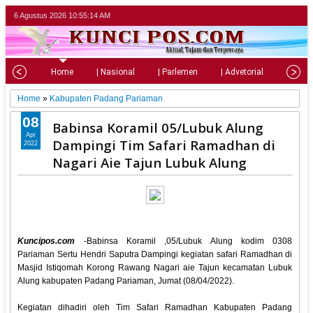
6 Agustus 2026
10:55:15 AM
Home
| Nasional
| Parlemen
| Advetorial
| Pariw
Home
»
Kabupaten Padang Pariaman
08
Babinsa Koramil 05/Lubuk Alung
Apr
Dampingi Tim Safari Ramadhan di
2022
Nagari Aie Tajun Lubuk Alung
Kuncipos.com
-Babinsa Koramil ,05/Lubuk Alung kodim 0308
Pariaman Sertu Hendri Saputra Dampingi kegiatan safari Ramadhan di
Masjid Istiqomah Korong Rawang Nagari aie Tajun kecamatan Lubuk
Alung kabupaten Padang Pariaman, Jumat (08/04/2022).
Kegiatan dihadiri oleh Tim Safari Ramadhan Kabupaten Padang