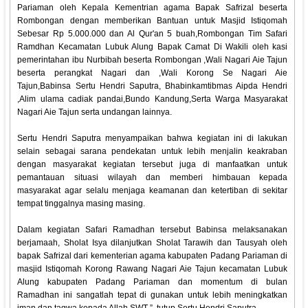
Pariaman oleh Kepala Kementrian agama Bapak Safrizal beserta
Rombongan dengan memberikan Bantuan untuk Masjid Istiqomah
Sebesar Rp 5.000.000 dan Al Qur'an 5 buah,Rombongan Tim Safari
Ramdhan Kecamatan Lubuk Alung Bapak Camat Di Wakili oleh kasi
pemerintahan ibu Nurbibah beserta Rombongan ,Wali Nagari Aie Tajun
beserta perangkat Nagari dan ,Wali Korong Se Nagari Aie
Tajun,Babinsa Sertu Hendri Saputra, Bhabinkamtibmas Aipda Hendri
,Alim ulama cadiak pandai,Bundo Kandung,Serta Warga Masyarakat
Nagari Aie Tajun serta undangan lainnya.
Sertu Hendri Saputra menyampaikan bahwa kegiatan ini di lakukan
selain sebagai sarana pendekatan untuk lebih menjalin keakraban
dengan masyarakat kegiatan tersebut juga di manfaatkan untuk
pemantauan situasi wilayah dan memberi himbauan kepada
masyarakat agar selalu menjaga keamanan dan ketertiban di sekitar
tempat tinggalnya masing masing.
Dalam kegiatan Safari Ramadhan tersebut Babinsa melaksanakan
berjamaah, Sholat Isya dilanjutkan Sholat Tarawih dan Tausyah oleh
bapak Safrizal dari kementerian agama kabupaten Padang Pariaman di
masjid Istiqomah Korong Rawang Nagari Aie Tajun kecamatan Lubuk
Alung kabupaten Padang Pariaman dan momentum di bulan
Ramadhan ini sangatlah tepat di gunakan untuk lebih meningkatkan