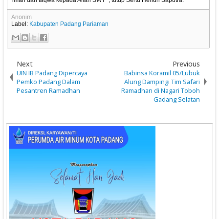
iman dan taqwa kepada Allah SWT ”, tutup Sertu Hendri Saputra.
Anonim
Label:
Kabupaten Padang Pariaman
Next
Previous
UIN IB Padang Dipercaya
Babinsa Koramil 05/Lubuk
Pemko Padang Dalam
Alung Dampingi Tim Safari
Pesantren Ramadhan
Ramadhan di Nagari Toboh
Gadang Selatan