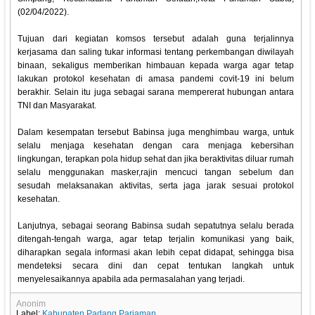
(02/04/2022).
Tujuan dari kegiatan komsos tersebut adalah guna terjalinnya
kerjasama dan saling tukar informasi tentang perkembangan diwilayah
binaan, sekaligus memberikan himbauan kepada warga agar tetap
lakukan protokol kesehatan di amasa pandemi covit-19 ini belum
berakhir. Selain itu juga sebagai sarana mempererat hubungan antara
TNI dan Masyarakat.
Dalam kesempatan tersebut Babinsa juga menghimbau warga, untuk
selalu menjaga kesehatan dengan cara menjaga kebersihan
lingkungan, terapkan pola hidup sehat dan jika beraktivitas diluar rumah
selalu menggunakan masker,rajin mencuci tangan sebelum dan
sesudah melaksanakan aktivitas, serta jaga jarak sesuai protokol
kesehatan.
Lanjutnya, sebagai seorang Babinsa sudah sepatutnya selalu berada
ditengah-tengah warga, agar tetap terjalin komunikasi yang baik,
diharapkan segala informasi akan lebih cepat didapat, sehingga bisa
mendeteksi secara dini dan cepat tentukan langkah untuk
menyelesaikannya apabila ada permasalahan yang terjadi.
Anonim
Label:
Kabupaten Padang Pariaman