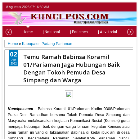
8 Agustus 2026
07:16:41 AM
Home
| Nasional
| Parlemen
| Advetorial
| Pariw
Home
»
Kabupaten Padang Pariaman
02
Temu Ramah Babinsa Koramil
Apr
01/Pariaman Jaga Hubungan Baik
2022
Dengan Tokoh Pemuda Desa
Simpang dan Warga
Kuncipos.com
- Babinsa Koramil 01/Pariaman Kodim 0308/Pariaman
Praka Detri Ramadhan bersama Tokoh Pemuda Desa Simpang dan
Masyaraka melaksanakan kegiatan Komunikasi Sosial (Komsos) guna
menjaga hubungan baik dengan warga binaan, kegiatan Komsos atau
temu ramah ini yang di laksanakan Babinsa di kedai ibuk ani di desa
Simpang, Kecamatana Pariaman Selatan,Kota Pariaman Sabtu,