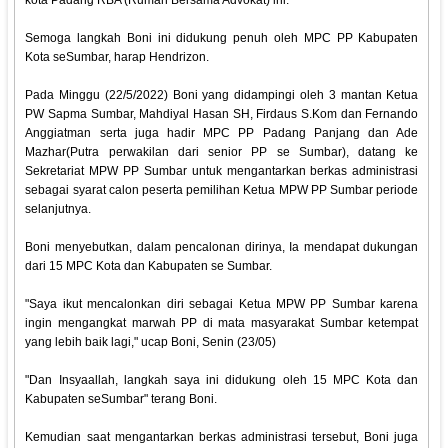
kota Padang RBA (Rumah Bersama Advokat) ini.
Semoga langkah Boni ini didukung penuh oleh MPC PP Kabupaten
Kota seSumbar, harap Hendrizon.
Pada Minggu (22/5/2022) Boni yang didampingi oleh 3 mantan Ketua
PW Sapma Sumbar, Mahdiyal Hasan SH, Firdaus S.Kom dan Fernando
Anggiatman serta juga hadir MPC PP Padang Panjang dan Ade
Mazhar(Putra perwakilan dari senior PP se Sumbar), datang ke
Sekretariat MPW PP Sumbar untuk mengantarkan berkas administrasi
sebagai syarat calon peserta pemilihan Ketua MPW PP Sumbar periode
selanjutnya.
Boni menyebutkan, dalam pencalonan dirinya, Ia mendapat dukungan
dari 15 MPC Kota dan Kabupaten se Sumbar.
"Saya ikut mencalonkan diri sebagai Ketua MPW PP Sumbar karena
ingin mengangkat marwah PP di mata masyarakat Sumbar ketempat
yang lebih baik lagi," ucap Boni, Senin (23/05)
"Dan Insyaallah, langkah saya ini didukung oleh 15 MPC Kota dan
Kabupaten seSumbar" terang Boni.
Kemudian saat mengantarkan berkas administrasi tersebut, Boni juga