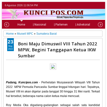
6 Agustus 2026
11:06:55 PM
Home
| Nasional
| Parlemen
| Advetorial
| Pariw
Home
»
Muswil MPC
»
Sumatera Barat
23
Boni Maju Dimuswil VIII Tahun 2022
May
MPW, Begini Tanggapan Ketua IKW
2022
Sumbar
Padang, Kuncipos.com
- Perhelatan Musyawarah Wilayah VIII Tahun
2022 MPW Pemuda Pancasila Sumbar tinggal hitungan hari. Tepatnya,
Muswil VIII ini akan digelar pada tanggal 30 hingga 31 Mei nanti. Terkait
hal tersebut, beberapa nama calon ketua mulai mencuat.
Roy Media Oka digadang-gadangkan sebagai salah satu kandidat