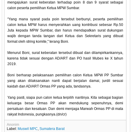
mengajukan surat keberatan terhadap poin 8 dan 9 syarat sebagai
calon peserta pemilihan Ketua MPW Sumbar.
"Yang mana syarat pada poin tersebut berbunyi, peserta pemilihan
calon ketua MPW harus menyerahkan uang kontribusi sebesar Rp.50
Juta kepada MPW Sumbar, dan harus mendapatkan surat dukungan
wajib dengan tanda tangan dari Ketua dan Sekretaris yang dibuat
format oleh string komite," terang Boni.
Menurut Boni, surat keberatan tersebut dibuat dan dilampirkankannya,
karena tidak sesuai dengan AD/ART dan PO hasil Mubes ke X tahun
2019.
Boni berharap pelaksanaan pemilihan calon Ketua MPW PP Sumbar
yang akan dilaksanakan nanti dapat berjalan damai, jurdil sesuai
kaidah dan AD/ART Ormas PP yang ada, tandasnya.
Yang pasti, siapa pun calon ketua terpilih nantinya. Kita sebagai bagian
keluarga besar Ormas PP akan mendukung sepenuhnya, demi
persatuan dan kesatuan. Dan demi menjaga Marwah Ormas PP di mata
rakyat Indonesia, pungkasnya.(dn/cr)
Anonim
Label:
Muswil MPC
,
Sumatera Barat