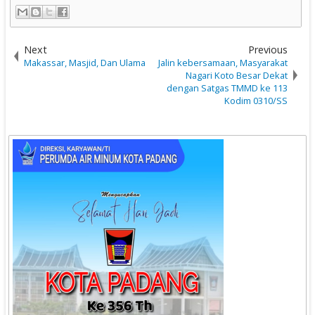
Next
Previous
Makassar, Masjid, Dan Ulama
Jalin kebersamaan, Masyarakat
Nagari Koto Besar Dekat
dengan Satgas TMMD ke 113
Kodim 0310/SS