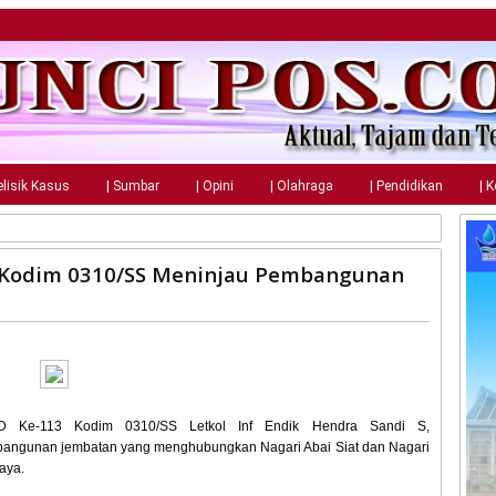
elisik Kasus
| Sumbar
| Opini
| Olahraga
| Pendidikan
| 
Kodim 0310/SS Meninjau Pembangunan
D Ke-113 Kodim 0310/SS Letkol Inf Endik Hendra Sandi S,
mbangunan jembatan yang menghubungkan Nagari Abai Siat dan Nagari
aya.