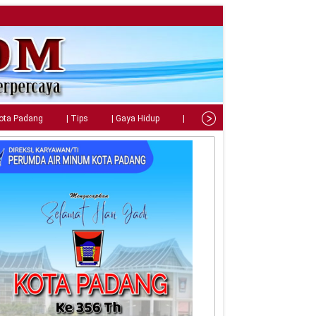
Kota Padang
| Tips
| Gaya Hidup
| Teknologi
| Kuliner
| C