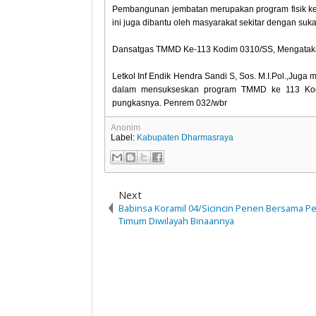
Pembangunan jembatan merupakan program fisik k
ini juga dibantu oleh masyarakat sekitar dengan su
Dansatgas TMMD Ke-113 Kodim 0310/SS, Mengatakan,
Letkol Inf Endik Hendra Sandi S, Sos. M.I.Pol.,Ju
dalam mensukseskan program TMMD ke 113 Kodim 
pungkasnya. Penrem 032/wbr
Anonim
Label:
Kabupaten Dharmasraya
Next
Babinsa Koramil 04/Sicincin Penen Bersama Pe
Timum Diwilayah Binaannya