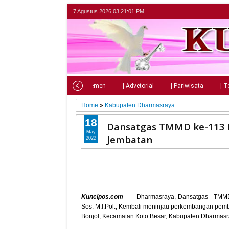
7 Agustus 2026
03:21:02 PM
Home
| Nasional
| Parlemen
| Advetorial
| Pariwisata
| T
Home
»
Kabupaten Dharmasraya
18
Dansatgas TMMD ke-113 
May
Jembatan
2022
Kuncipos.com
- Dharmasraya,-Dansatgas TMM
Sos. M.I.Pol., Kembali meninjau perkembangan pe
Bonjol, Kecamatan Koto Besar, Kabupaten Dharmasr