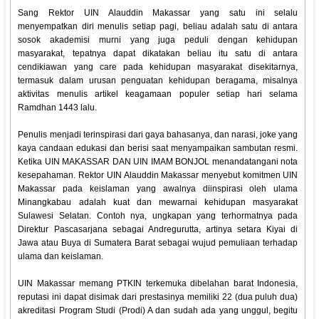
Sang Rektor UIN Alauddin Makassar yang satu ini selalu
menyempatkan diri menulis setiap pagi, beliau adalah satu di antara
sosok akademisi murni yang juga peduli dengan kehidupan
masyarakat, tepatnya dapat dikatakan beliau itu satu di antara
cendikiawan yang care pada kehidupan masyarakat disekitarnya,
termasuk dalam urusan penguatan kehidupan beragama, misalnya
aktivitas menulis artikel keagamaan populer setiap hari selama
Ramdhan 1443 lalu.
Penulis menjadi terinspirasi dari gaya bahasanya, dan narasi, joke yang
kaya candaan edukasi dan berisi saat menyampaikan sambutan resmi.
Ketika UIN MAKASSAR DAN UIN IMAM BONJOL menandatangani nota
kesepahaman. Rektor UIN Alauddin Makassar menyebut komitmen UIN
Makassar pada keislaman yang awalnya diinspirasi oleh ulama
Minangkabau adalah kuat dan mewarnai kehidupan masyarakat
Sulawesi Selatan. Contoh nya, ungkapan yang terhormatnya pada
Direktur Pascasarjana sebagai Andregurutta, artinya setara Kiyai di
Jawa atau Buya di Sumatera Barat sebagai wujud pemuliaan terhadap
ulama dan keislaman.
UIN Makassar memang PTKIN terkemuka dibelahan barat Indonesia,
reputasi ini dapat disimak dari prestasinya memiliki 22 (dua puluh dua)
akreditasi Program Studi (Prodi) A dan sudah ada yang unggul, begitu