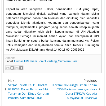
berbasis sentra, dan BLU sekalipun.
Kepastian arah kebijakan Rektor, penempatan SDM yang tepat,
pengunaan teknologi digital, aplikasi yang canggih dalam sistim
pelaporan kegiatan dosen dan birokrasi dan didukung oleh kapasitas
pengelola tekhnis akademik, keuangan dan pengembangan yang
mumpuni, implementasi program yang serius adalah resep mujarab
yang sudah dipraktek oleh sistim kepemimpinan di UIN Alauddin
Makassar. Semoga ini menjadi bahan kajian, dan diterapkan di UIN
Imam Bonjol untuk segera berlari kencang dalam mencapai visi Rektor
untuk kemajuan dan kesejahteraan semua. Amin. Refleksi Kunjungan
ke UIN Makassar. DS. Arthama Hotel, 14.00 18.00, 20052022
Anonim
Label:
Humas UIN Imam Bonjol Padang
,
Sumatera Barat
Next
Previous
Satgas TMMD Ke 113 Kodim
Koramil 02/Sungai Limau Kodim
0310/SS, Dapat Bantuan Bibit
0308/Pariaman menyalurkan
Tanaman Dari Dinas Kehutan
Dana BTPKLW Kepada
Provinsi Sumatera Barat.
Masyarakat Binannya