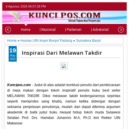
6 Agustus 2026
06:07:29 PM
Home
| Nasional
| Parlemen
| Advetorial
| Pariw
Home
»
Humas UIN Imam Bonjol Padang
»
Sumatera Barat
19
Inspirasi Dari Melawan Takdir
May
2022
Kuncipos.com
- Judul di atas adalah konklusi penulis dari pembicaraan
di meja makan dengan tokoh inspiratif penulis buku best seller
MELAWAN TAKDIR. Diksi melawan takdir kedengarannya sepintas
seperti memprotes sang khaliq, namun ketika didengar dengan
seksama penjelasan penulisnya, mudah dan dapat diterima argumen
akademik di balik judul buku riwayat hidup tokoh muda Sulawesi
Selatan Prof. Drs. Hamdan Juhannis M.A, Ph.D kini Rektor UIN
Makassar.