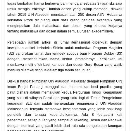
tugas tambahan hanya berkewajiban mengajar sebatas 3 (tiga) sks saja
untuk mengisi ebkdnya. Jumlah dosen yang cukup memadai, diawali
tahun 2019 UIN Alauddin mendapat jatah 250 dosen ASN. Hebatnya
kekuatan Prodi ditunjang oleh satu orang petugas akademik yang
menginputkan data mahasiswa dan dosen yang khusus kerjanya
tentang mahasiswa dan dosen dalam semua urusan akademiknya.
Percepatan jumlah artikel di jurnal iternasional diperkuat dengan
kewajiban artikel terindeks Shinta untuk mahasiwa Program Magister
(S2) yang akan tamat dan terindek scopus bagi Program Doktor (S3)
dengan mencantumkan nama kedua promotornya. Kebijakan ini
membawa multi effek bagi kampus dan dosen Guru Besar yang wajib
menulis di artikel scopus dalam tiga tahun satu buah.
Diskusi hangat Pimpinan UIN Alauddin Makassar dengan Pimpinan UIN
Imam Bonjol Padang menggali dan menemukan best practice yang
patut dishare dalam memajukan kedua Perguruan Tinggi Keagamaan
yang satu di wilayah Barat dan yang satu lagi di Timur. Pengelolaan
keuangan BLU dan sudah menerapkan remunerasi di UIN Alauddin
Makassar ini ternyata membawa kesejahteraan yang lebih baik bagi
pendidik dan tenaga kependidikannya. Ada 8 (delapan) kali
penerimaan setiap bulan yang sampai di rekening Dosen dan Pegawai
dengan nominal yang pasti lebih dari rata-rata pengelolaan keungan