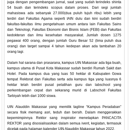
juga dengan pengembangan jurnal, saat yang sudah terindeks shinta
54 buah dan terindeks scopus dalam proses. Dari segi jumlah
mahasiswa ada sebanyak 27.000(dua puluh tujuh ribu) lebih yang
terdiri dari Fakultas Agama seperti IAIN dulu dan kini sudah berdiri
fakultas-fakultas ilmu pengetahuan umum antara lain Fakultas Sains
dan Teknologi, Fakultas Ekonomi dan Bisnis Islam (FEBI) dan Fakultas
kedokteran dan ilmu kesehatan masyarakat. Jumlah dosen 1275
pegawai 400 orang, dengan jumlah Guru Besar 52 (lima puluh dua
orang) dan target sampai 4 tahun kedepan akan ada tambahan 20
orang lagi.
Dalam hal sarana dan prasarana, kampus UIN Makassar ada tiga buah,
kampus utama di Pusat Kota Makassar sudah berdiri Rumah Sakit dan
Hotel. Pada kampus dua yang luas 50 hektar di Kabupaten Gowa
tempat Rektorat dan Fakultas serta ada kampus tiga yang luasnya 6
hektar telah berdiri pusat pelatihan guru dan labschool yang
perkembangan cepat dan sekarang murid di Labscholl Fakultas
Tarbiyah lebih dari 1000 siswa.
UIN Alauddin Makassar yang memilik tagline “Kampus Peradaban”
secara fisik memang asri, teduh dan bersih. Dalam menggerakkan
kepemimpinnya Rektor sang inspirator menetapkan PANCACITA
REKTOR yang disosialisasikan dalam semua ivent, kegiatan, termasuk
dicetak pada halaman kalender UIN Alauddin Makassar tahun 2022.