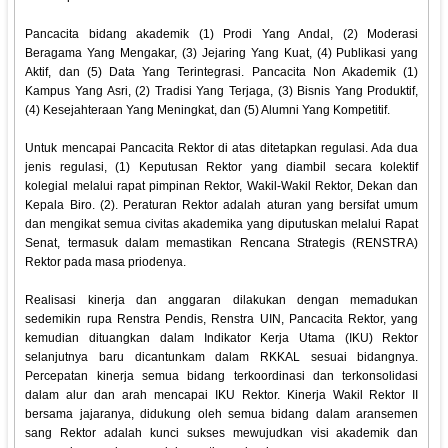
Pancacita bidang akademik (1) Prodi Yang Andal, (2) Moderasi
Beragama Yang Mengakar, (3) Jejaring Yang Kuat, (4) Publikasi yang
Aktif, dan (5) Data Yang Terintegrasi. Pancacita Non Akademik (1)
Kampus Yang Asri, (2) Tradisi Yang Terjaga, (3) Bisnis Yang Produktif,
(4) Kesejahteraan Yang Meningkat, dan (5) Alumni Yang Kompetitif.
Untuk mencapai Pancacita Rektor di atas ditetapkan regulasi. Ada dua
jenis regulasi, (1) Keputusan Rektor yang diambil secara kolektif
kolegial melalui rapat pimpinan Rektor, Wakil-Wakil Rektor, Dekan dan
Kepala Biro. (2). Peraturan Rektor adalah aturan yang bersifat umum
dan mengikat semua civitas akademika yang diputuskan melalui Rapat
Senat, termasuk dalam memastikan Rencana Strategis (RENSTRA)
Rektor pada masa priodenya.
Realisasi kinerja dan anggaran dilakukan dengan memadukan
sedemikin rupa Renstra Pendis, Renstra UIN, Pancacita Rektor, yang
kemudian dituangkan dalam Indikator Kerja Utama (IKU) Rektor
selanjutnya baru dicantunkam dalam RKKAL sesuai bidangnya.
Percepatan kinerja semua bidang terkoordinasi dan terkonsolidasi
dalam alur dan arah mencapai IKU Rektor. Kinerja Wakil Rektor II
bersama jajaranya, didukung oleh semua bidang dalam aransemen
sang Rektor adalah kunci sukses mewujudkan visi akademik dan