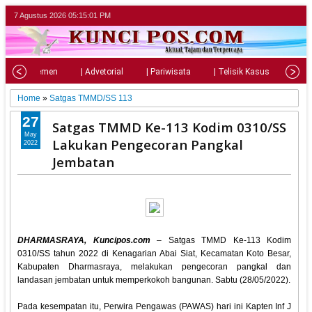
7 Agustus 2026
05:15:03 PM
| Parlemen
| Advetorial
| Pariwisata
| Telisik Kasus
| Su
Home
»
Satgas TMMD/SS 113
27
Satgas TMMD Ke-113 Kodim 0310/SS
May
Lakukan Pengecoran Pangkal
2022
Jembatan
DHARMASRAYA, Kuncipos.com
– Satgas TMMD Ke-113 Kodim
0310/SS tahun 2022 di Kenagarian Abai Siat, Kecamatan Koto Besar,
Kabupaten Dharmasraya, melakukan pengecoran pangkal dan
landasan jembatan untuk memperkokoh bangunan. Sabtu (28/05/2022).
Pada kesempatan itu, Perwira Pengawas (PAWAS) hari ini Kapten Inf J