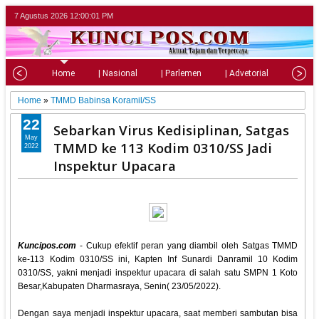
7 Agustus 2026
12:00:02 PM
Home
| Nasional
| Parlemen
| Advetorial
| Pariw
Home
»
TMMD Babinsa Koramil/SS
22
Sebarkan Virus Kedisiplinan, Satgas
May
TMMD ke 113 Kodim 0310/SS Jadi
2022
Inspektur Upacara
Kuncipos.com
- Cukup efektif peran yang diambil oleh Satgas TMMD
ke-113 Kodim 0310/SS ini, Kapten Inf Sunardi Danramil 10 Kodim
0310/SS, yakni menjadi inspektur upacara di salah satu SMPN 1 Koto
Besar,Kabupaten Dharmasraya, Senin( 23/05/2022).
Dengan saya menjadi inspektur upacara, saat memberi sambutan bisa