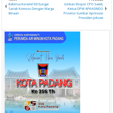
Babinsa Koramil 03/Sungai
Izinkan Ekspor CPO Sawit,
Sariak Komsos Dengan Warga
Ketua DPW APKASINDO
Binaan
Provinsi Sumbar Apresiasi
Presiden Jokowi