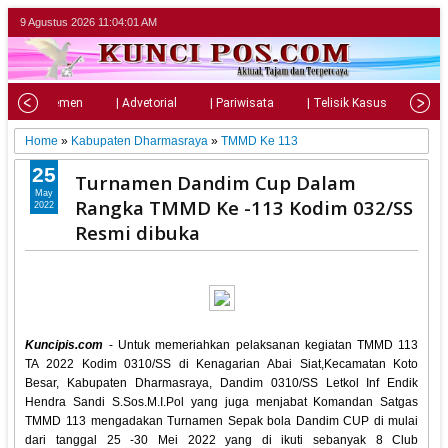
9 Agustus 2026
11:04:03 AM
| Parlemen
| Advetorial
| Pariwisata
| Telisik Kasus
| Su
Home
»
Kabupaten Dharmasraya
»
TMMD Ke 113
25
Turnamen Dandim Cup Dalam
May
Rangka TMMD Ke -113 Kodim 032/SS
2022
Resmi dibuka
Kuncipis.com
- Untuk memeriahkan pelaksanan kegiatan TMMD 113
TA 2022 Kodim 0310/SS di Kenagarian Abai Siat,Kecamatan Koto
Besar, Kabupaten Dharmasraya, Dandim 0310/SS Letkol Inf Endik
Hendra Sandi S.Sos.M.I.Pol yang juga menjabat Komandan Satgas
TMMD 113 mengadakan Turnamen Sepak bola Dandim CUP di mulai
dari tanggal 25 -30 Mei 2022 yang di ikuti sebanyak 8 Club