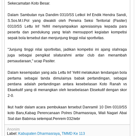
Sekecamatan Koto Besar.
Dalam Sambutan nya Dandim 0310/SS Letkol Inf Endik Hendra Sandi,
S.Sos.M.I.Pol yang diwakili oleh Perwira Seksi Teritorial (Pasiter)
0310/SS Lettu Inf Yefril menyampaikan apresiasinya kepada para
peserta dan pendukung yang telah mensupport kegiatan kompetisi
sepak bola tersebut dan menjunjung tinggi nilai sportivitas.
"Junjung tinggi nilai sportivitas, jadikan kompetisi ini ajang olahraga
juga sebagai pengikat silaturahmi antar club dan menambah
persaudaraan," ucap Pasiter.
Dalam kesempatan yang ada Lettu Inf Yefril melakukan tendangan bola
pertama sebagai tanda dimulainya babak pertandingan, sebagai
perdana adalah pertandingan antara kesebelasan Koto Ranah vs
Ekaekutif yang di menangkan oleh kesebelasan Eksekutif dengan skor
2-0.
Ikut hadir dalam acara pembukaan tersebut Danramil 10 Dim 0310/SS
koto Baru,Kabag Perencanaan Polres Dharmasraya, Wali Nagari Abai
Siat dan Babinsa setempat.Penrem 032/wbr
Anonim
Label:
Kabupaten Dharmasraya
,
TMMD Ke 113