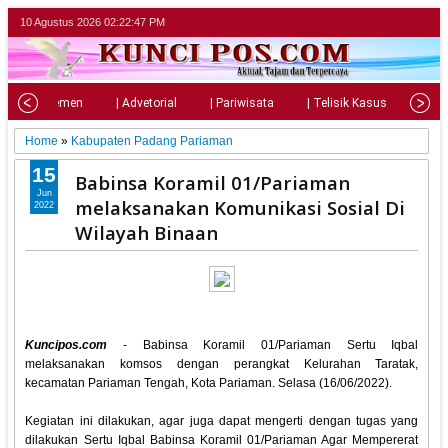
10 Agustus 2026
02:22:48 PM
| Parlemen
| Advetorial
| Pariwisata
| Telisik Kasus
| Su
Home
»
Kabupaten Padang Pariaman
15
Babinsa Koramil 01/Pariaman
Jun
melaksanakan Komunikasi Sosial Di
2022
Wilayah Binaan
Kuncipos.com
- Babinsa Koramil 01/Pariaman Sertu Iqbal
melaksanakan komsos dengan perangkat Kelurahan Taratak,
kecamatan Pariaman Tengah, Kota Pariaman. Selasa (16/06/2022).
Kegiatan ini dilakukan, agar juga dapat mengerti dengan tugas yang
dilakukan Sertu Iqbal Babinsa Koramil 01/Pariaman Agar Mempererat