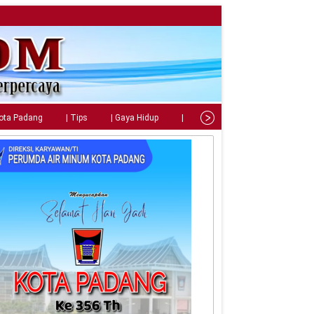
Kota Padang
| Tips
| Gaya Hidup
| Teknologi
| Kuliner
| C