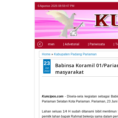
6 Agustus 2026
08:59:49 PM
Home
| Nasional
| Parlemen
| Advetorial
| Pariwisata
| T
Home
»
Kabupaten Padang Pariaman
23
Babinsa Koramil 01/Par
Jun
masyarakat
2022
Kuncipos.com
- Disela-sela kegiatan sebagai Bab
Pariaman Selatan Kota Pariaman. Pariaman, 23 Juni
Lahan seluas 1/4 H sudah ditanami bibit mentimun y
pemilk lahan bapak Rahmat bekerja sama dalam pe