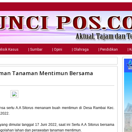
elisik Kasus
| Sumbar
| Opini
| Olahraga
| Pendidikan
| 
iaman Tanaman Mentimun Bersama
insa sertu A.A Sitorus menanam buah mentimun di Desa Rambai Kec.
 2022.
ang dimulai tanggal 17 Juni 2022, saat ini Sertu A.A Sitorus bersama
ngolahan lahan dan perawatan tanaman mentimun.