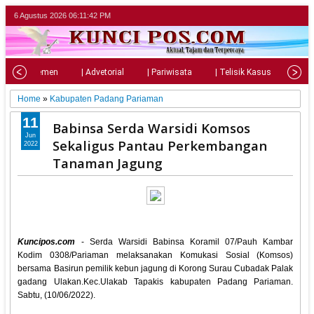
6 Agustus 2026
06:11:43 PM
| Parlemen
| Advetorial
| Pariwisata
| Telisik Kasus
| Su
Home
»
Kabupaten Padang Pariaman
11
Babinsa Serda Warsidi Komsos
Jun
Sekaligus Pantau Perkembangan
2022
Tanaman Jagung
Kuncipos.com
- Serda Warsidi Babinsa Koramil 07/Pauh Kambar
Kodim 0308/Pariaman melaksanakan Komukasi Sosial (Komsos)
bersama Basirun pemilik kebun jagung di Korong Surau Cubadak Palak
gadang Ulakan.Kec.Ulakab Tapakis kabupaten Padang Pariaman.
Sabtu, (10/06/2022).