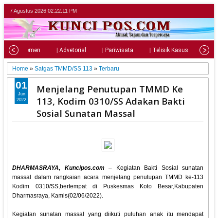
7 Agustus 2026
02:22:13 PM
| Parlemen
| Advetorial
| Pariwisata
| Telisik Kasus
| Su
Home
»
Satgas TMMD/SS 113
»
Terbaru
01
Menjelang Penutupan TMMD Ke
Jun
113, Kodim 0310/SS Adakan Bakti
2022
Sosial Sunatan Massal
DHARMASRAYA, Kuncipos.com
– Kegiatan Bakti Sosial sunatan
massal dalam rangkaian acara menjelang penutupan TMMD ke-113
Kodim 0310/SS,bertempat di Puskesmas Koto Besar,Kabupaten
Dharmasraya, Kamis(02/06/2022).
Kegiatan sunatan massal yang diikuti puluhan anak itu mendapat