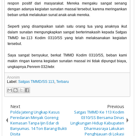
respon positif dari masyarakat. Mereka mengaku sangat senang
dengan adanya kegiatan sunatan massal tersebut, karena meringankan
beban untuk melakukan sunat anak-anak mereka.
Seperti yang disampaikan salah satu orang tua yang anaknya ikut
dalam sunatan mengungkapkan sangat berterimakasih kepada Satgas
TMMD ke-113 Kodim 0310/SS yang telah melaksanakan kegiatan
tersebut.
Saya sangat bersyukur, berkat TMMD Kodim 0310/SS, beban kami
makin ringan karena kegiatan sunatan massal ini tidak dipungut biaya,
ungkapnya.Penrem 032/wbr.
Anonim
Label:
Satgas TMMD/SS 113
,
Terbaru
Next
Previous
Polda Jateng Ungkap Kasus
Satgas TMMD Ke 113 Kodim
Peredaran Minyak Goreng
0310/SS Bersama Dinas
Kemasan Tanpa Ijin Edar di
Lingkungan Hidup Kabupaten
Banyumas. 14 Ton Barang Bukti
Dharmasraya Lakukan
Disita
Penghijauan di Lokasi