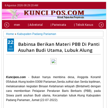
6 Agustus 2026
08:29:22 AM
| Parlemen
| Advetorial
| Pariwisata
| Telisik Kasus
| Su
Home
»
Kabupaten Padang Pariaman
22
Babinsa Berikan Materi PBB Di Panti
Jul
Asuhan Budi Utama, Lubuk Alung
2022
Kuncipos.com
- Bukan hanya membina desa, Anggota Koramil
05/lubuk Alung kodim 0308/ Pariaman,Serda zufrial dan Serda topitman,
melaksanakan kegiatan Binaan Ketahanan wilayah (Bintahwil) dengan
cara memberikan Pelajaran Peraturan Baris Berbaris (PBB), pada
Siswa panti asuhan Budi utama, Kecamatan lubuk Alung Kabupaten
Padang Pariaman, Jumat (22-07-2022).